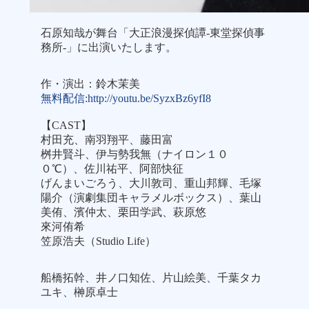
石原知哉が舞台「大正浪漫探偵譚-東堂探偵事
務所-」に出演いたします。
作・演出：鈴木茉美
無料配信:http://youtu.be/SyzxBz6yfI8
【CAST】
村田充、南羽翔平、藤田富
桝井賢斗、伊与勢我無（ナイロン１０
０℃）、佐川祐平、阿部快征
げんまいごろう、大川敦司、重山邦輝、毛塚
陽介（演劇集団キャラメルボックス）、葉山
美侑、濱仲太、栗田学武、萩原悠
來河侑希
笠原浩夫（Studio Life）
船橋拓幹、井ノ口知佐、片山絵美、千葉タカ
ユキ、榊原卓士